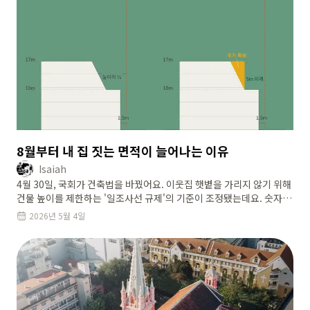
8월부터 내 집 짓는 면적이 늘어나는 이유
Isaiah
4월 30일, 국회가 건축법을 바꿨어요. 이웃집 햇볕을 가리지 않기 위해
건물 높이를 제한하는 '일조사선 규제'의 기준이 조정됐는데요. 숫자는
작아 보여도 서울 저층주거지에서 집을 짓는 분들에게는 꽤 큰
2026년 5월 4일
변화에요