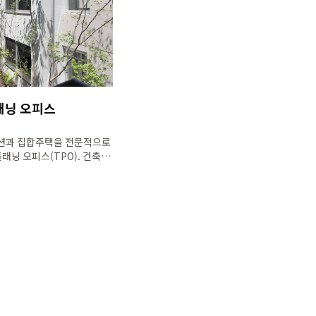
래닝 오피스
맨션과 집합주택을 전문적으로
래닝 오피스(TPO). 건축과
주거 공간을 넘어 사람
을 실현하고 있는 TPO의
다.