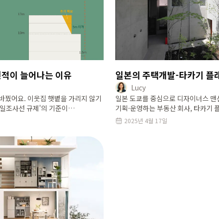
 면적이 늘어나는 이유
일본의 주택개발-타카기 플
Lucy
 바꿨어요. 이웃집 햇볕을 가리지 않기
일본 도쿄를 중심으로 디자이너스 
'일조사선 규제'의 기준이
기획·운영하는 부동산 회사, 타카기 플
 보여도 서울 저층주거지에서 집을
부동산을 유기적으로 결합해, 단순한 
2025년 4월 17일
에요
중심의 지속 가능한 도시형 주거 모델
독창적인 접근과 그 사례를 소개합니