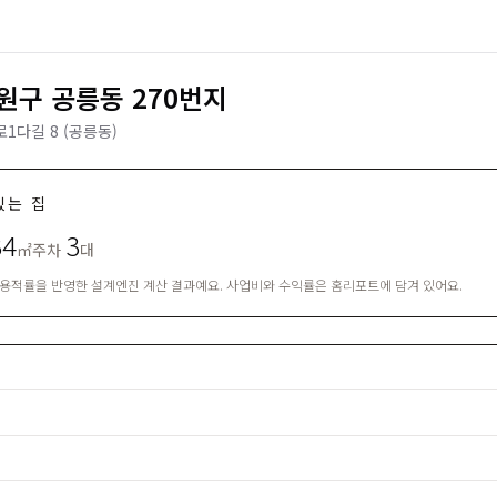
원구 공릉동 270번지
1다길 8 (공릉동)
있는 집
34
3
㎡
주차
대
·용적률을 반영한 설계엔진 계산 결과예요. 사업비와 수익률은 홈리포트에 담겨 있어요.