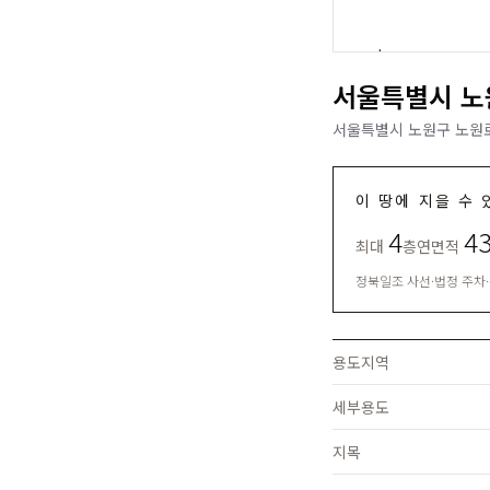
서울특별시 노
서울특별시 노원구 노원로
이 땅에 지을 수 
4
4
최대
층
연면적
정북일조 사선·법정 주차
용도지역
세부용도
지목