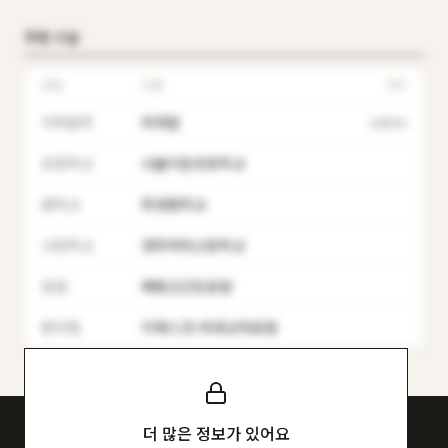
주변 시설
유형
이름
거리
지하철역
외대앞
140m
초등학교
서울이문초등학교
중학교
휘경중학교
고등학교
경희여자고등학교
공원
배봉산근린공원
편의점
지에스25 외대교차로점
더 많은 정보가 있어요