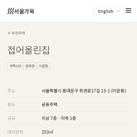
서울가옥
English
추천주택
접어올린집
주택100
동북권
이문동
주소
서울특별시 동대문구 휘경로17길 13-1 (이문동)
용도
공동주택
규모
지상 7층 · 지하 1층
대지면적
153㎡