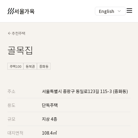
서울가옥
English
추천주택
골목집
주택100
동북권
중화동
주소
서울특별시 중랑구 동일로123길 115-3 (중화동)
용도
단독주택
규모
지상 4층
대지면적
108.4㎡