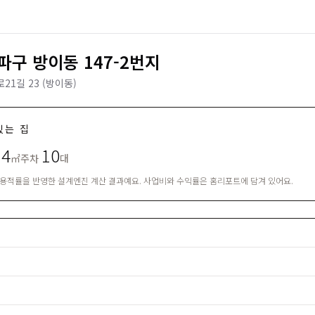
구 방이동 147-2번지
1길 23 (방이동)
있는 집
14
10
㎡
주차
대
·용적률을 반영한 설계엔진 계산 결과예요. 사업비와 수익률은 홈리포트에 담겨 있어요.