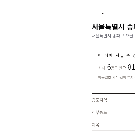
서울특별시 송파
서울특별시 송파구 오금로2
이 땅에 지을 수 
6
8
최대
층
연면적
정북일조 사선·법정 주차
용도지역
세부용도
지목