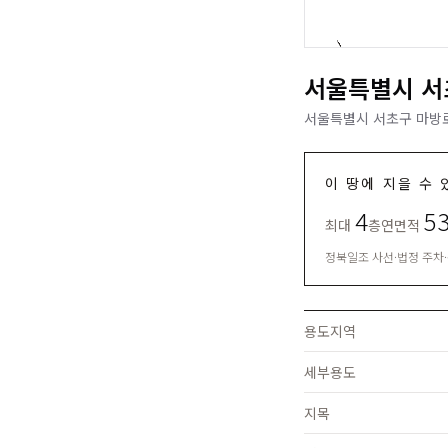
서울특별시 서
서울특별시 서초구 마방로6
이 땅에 지을 수 
4
5
최대
층
연면적
정북일조 사선·법정 주차
용도지역
세부용도
지목