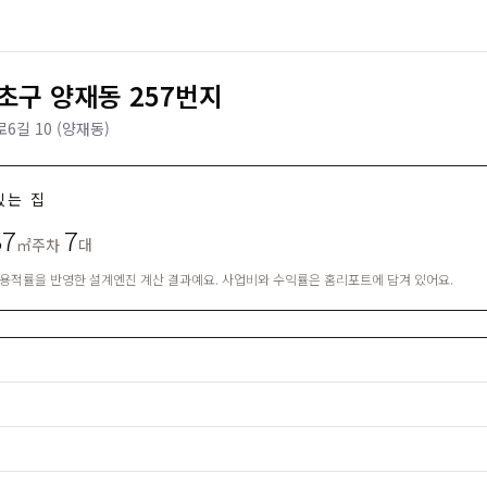
초구 양재동 257번지
길 10 (양재동)
있는 집
37
7
㎡
주차
대
·용적률을 반영한 설계엔진 계산 결과예요. 사업비와 수익률은 홈리포트에 담겨 있어요.