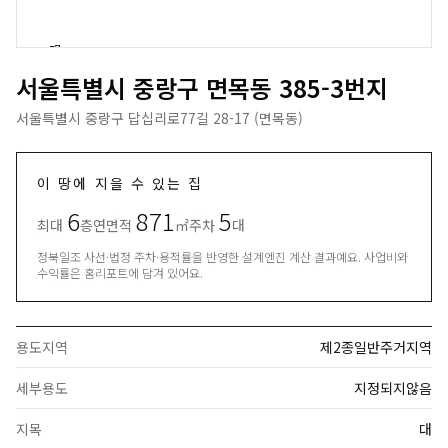
서울특별시 중랑구 면목동 385-3번지
서울특별시 중랑구 답십리로77길 28-17 (면목동)
이 땅에 지을 수 있는 집
6
871
5
최대
층
연면적
㎡
주차
대
정북일조 사선·법정 주차·용적률을 반영한 설계엔진 계산 결과예요. 사업비와
수익률은 홈리포트에 담겨 있어요.
용도지역
제2종일반주거지역
세부용도
지정되지않음
지목
대