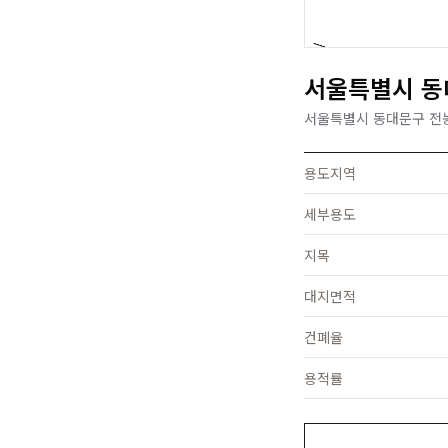
서울특별시 동대
서울특별시 동대문구 전농
용도지역
세부용도
지목
대지면적
건폐율
용적률