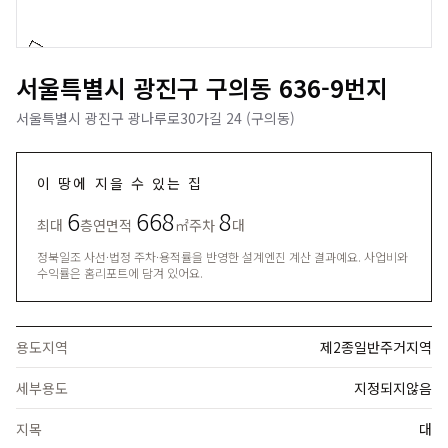
서울특별시 광진구 구의동 636-9번지
서울특별시 광진구 광나루로30가길 24 (구의동)
이 땅에 지을 수 있는 집
6
668
8
최대
층
연면적
㎡
주차
대
정북일조 사선·법정 주차·용적률을 반영한 설계엔진 계산 결과예요. 사업비와
수익률은 홈리포트에 담겨 있어요.
용도지역
제2종일반주거지역
세부용도
지정되지않음
지목
대