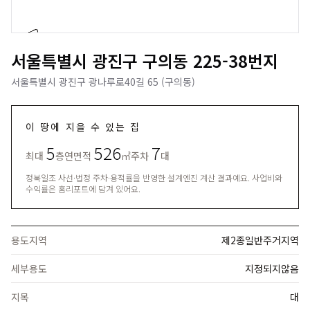
서울특별시 광진구 구의동 225-38번지
서울특별시 광진구 광나루로40길 65 (구의동)
이 땅에 지을 수 있는 집
5
526
7
최대
층
연면적
㎡
주차
대
정북일조 사선·법정 주차·용적률을 반영한 설계엔진 계산 결과예요. 사업비와
수익률은 홈리포트에 담겨 있어요.
용도지역
제2종일반주거지역
세부용도
지정되지않음
지목
대