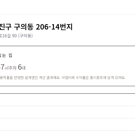
구 구의동 206-14번지
6길 90 (구의동)
있는 집
47
6
㎡
주차
대
·용적률을 반영한 설계엔진 계산 결과예요. 사업비와 수익률은 홈리포트에 담겨 있어요.