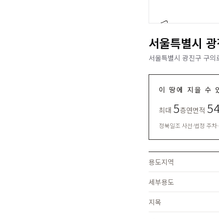
서울특별시 광진
서울특별시 광진구 구의로1
이 땅에 지을 수 
5
5
최대
층
연면적
정북일조 사선·법정 주차
용도지역
세부용도
지목