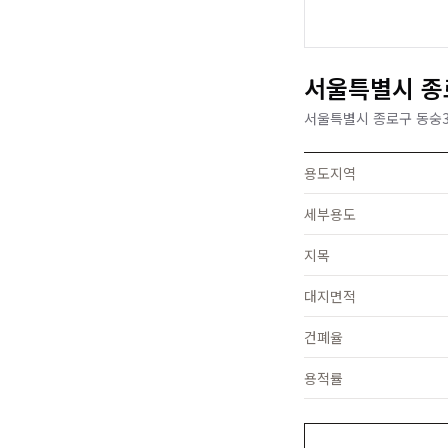
서울특별시 종로
서울특별시 종로구 동숭3길
용도지역
세부용도
지목
대지면적
건폐율
용적률