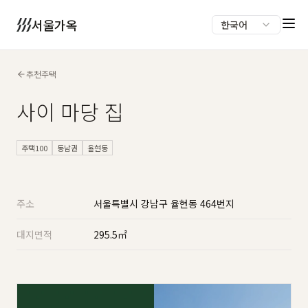
서울가옥
한국어
추천주택
사이 마당 집
주택100
동남권
율현동
주소
서울특별시 강남구 율현동 464번지
대지면적
295.5㎡