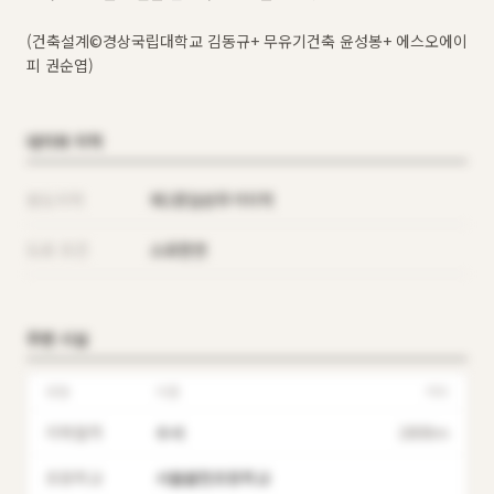
(건축설계©경상국립대학교 김동규+ 무유기건축 윤성봉+ 에스오에이
피 권순엽)
대지와 지역
용도지역
제1종일반주거지역
도로 조건
소로한면
주변 시설
유형
이름
거리
지하철역
수서
1808m
초등학교
서울율현초등학교