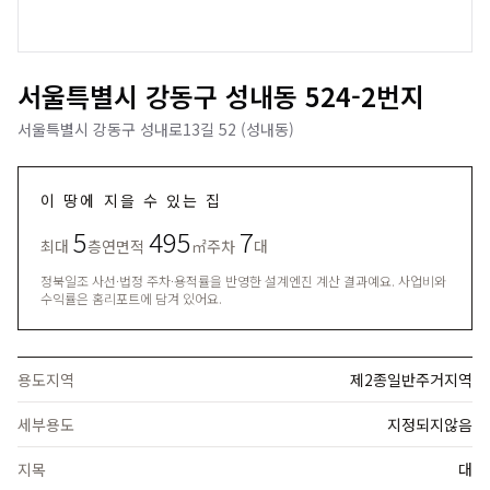
서울특별시 강동구 성내동 524-2번지
서울특별시 강동구 성내로13길 52 (성내동)
이 땅에 지을 수 있는 집
5
495
7
최대
층
연면적
㎡
주차
대
정북일조 사선·법정 주차·용적률을 반영한 설계엔진 계산 결과예요. 사업비와
수익률은 홈리포트에 담겨 있어요.
용도지역
제2종일반주거지역
세부용도
지정되지않음
지목
대