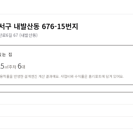
구 내발산동 676-15번지
로6길 67 (내발산동)
있는 집
25
6
㎡
주차
대
·용적률을 반영한 설계엔진 계산 결과예요. 사업비와 수익률은 홈리포트에 담겨 있어요.