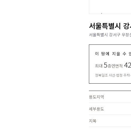
서울특별시 강서
서울특별시 강서구 우장산
이 땅에 지을 수 
5
4
최대
층
연면적
정북일조 사선·법정 주차
용도지역
세부용도
지목